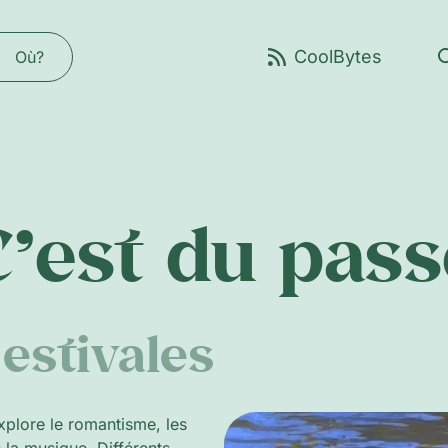
Où?
C’est du pass
estivales
xplore le romantisme, les