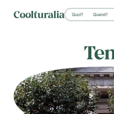
Quoi?
Quand?
Te