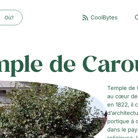
Où?
mple de Caro
Temple de C
au cœur de 
en 1822, il
d’architect
portique à 
dans le pay
religieuse,