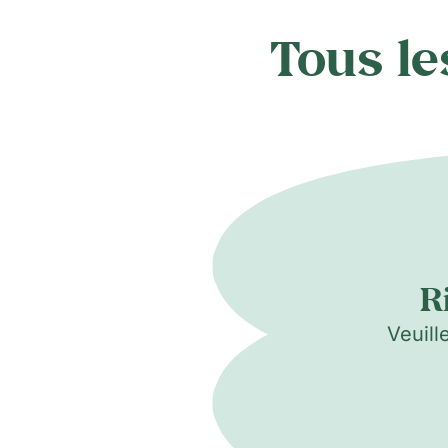
Tous le
R
Veuill