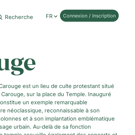
Connexion / Inscription
FR
uge
arouge est un lieu de culte protestant situé
Carouge, sur la place du Temple. Inauguré
 constitue un exemple remarquable
ure néoclassique, reconnaissable à son
colonnes et à son implantation emblématique
sage urbain. Au-delà de sa fonction
 le temple accueille également des concerts et