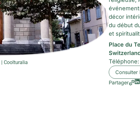
événements 
décor intér
du début du
et spirituali
Place du T
Switzerlan
Téléphone
| Coolturalia
Consulter 
Partager