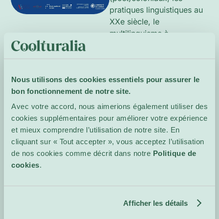
pratiques linguistiques au
XXe siècle, le
multilinguisme à
l’université de Genève, la
guerre froide et les
dynamiques
Nous utilisons des cookies essentiels pour assurer le
contemporaines de
bon fonctionnement de notre site.
mobilité. Les contributions
privilégient une approche
Avec votre accord, nous aimerions également utiliser des
historique et
cookies supplémentaires pour améliorer votre expérience
transnationale. Un comité
et mieux comprendre l’utilisation de notre site. En
scientifique supervise le
cliquant sur « Tout accepter », vous acceptez l’utilisation
programme.
de nos cookies comme décrit dans notre
Politique de
cookies
.
En français et
en anglais.
Site de
Afficher les détails
l'événement