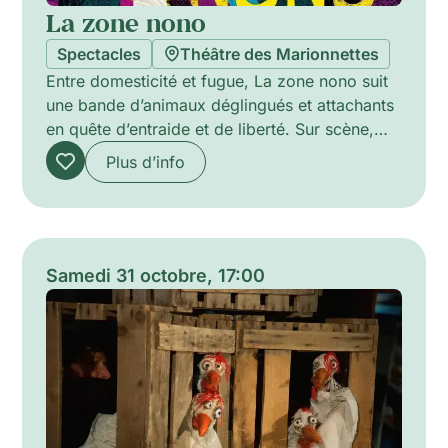
La zone nono
Spectacles
Théâtre des Marionnettes
Entre domesticité et fugue, La zone nono suit
une bande d’animaux déglingués et attachants
en quête d’entraide et de liberté. Sur scène,
deux marionnettistes de table et deux
Plus d’info
musicien·nes offrent musique live et chansons
pour animer ces créatures farfelues. Avec
humour et poésie, la mise en scène mêle
proximité et invention ludique pour explorer la
solidarité, la débrouille et l’appel du monde
Samedi 31 octobre, 17:00
sauvage.