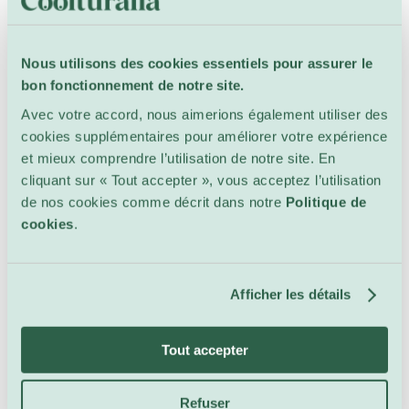
et Émile Parisien compose la musique. Le
spectacle explore possession, autorité,
Samedi 10 octobre, 15:30
croyances erronées, rivalités, peur du vide et
Nous utilisons des cookies essentiels pour assurer le
ennui avec humour tendre et mélancolie. Tout
bon fonctionnement de notre site.
public dès 6 ans.
Avec votre accord, nous aimerions également utiliser des
cookies supplémentaires pour améliorer votre expérience
et mieux comprendre l’utilisation de notre site. En
cliquant sur « Tout accepter », vous acceptez l’utilisation
de nos cookies comme décrit dans notre
Politique de
cookies
.
Fête du Théâtre 2026 : visite
Afficher les détails
de la collection
Conférences & Ateliers
Tout accepter
Théâtre des Marionnettes
Visite de la collection de marionnettes qui
Refuser