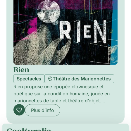
une réflexion scénique vive et singulière.
Rien
Spectacles
Théâtre des Marionnettes
Rien propose une épopée clownesque et
poétique sur la condition humaine, jouée en
marionnettes de table et théâtre d’objet.
Aurélie Gourvès et Délia Sartor assurent le jeu
Plus d’info
et la manipulation, dans une scénographie
minimaliste signée Henry Castres. Cristina Iosif
et François Accard assistent la mise en scène,