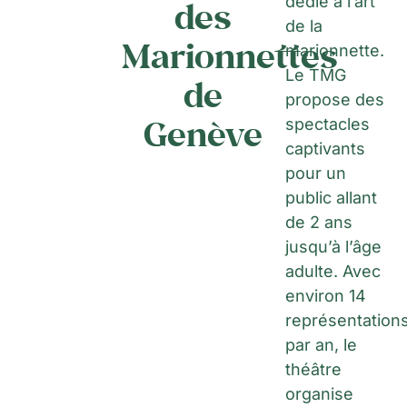
dédié à l’art
des
de la
Marionnettes
marionnette.
Le TMG
de
propose des
Genève
spectacles
captivants
pour un
public allant
de 2 ans
jusqu’à l’âge
adulte. Avec
environ 14
représentation
par an, le
théâtre
organise