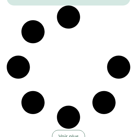
Julián Sáenz López, le spectacle mêle savoir
scientifique et imaginaire fantastique pour
révéler l’anatomie et les mystères de notre vie
intérieure. Voyage sensoriel, tactile et
poétique, il invite adultes et adolescents à
redécouvrir leur incarnation et leur existence.
Voir plus