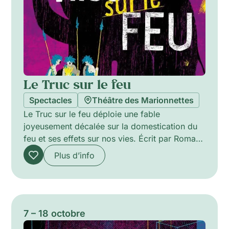
Le Truc sur le feu
Spectacles
Théâtre des Marionnettes
Le Truc sur le feu déploie une fable
joyeusement décalée sur la domestication du
feu et ses effets sur nos vies. Écrit par Romane
Nicolas, le spectacle oppose deux clans
Plus d’info
paléolithiques qui s’émerveillent et s’affrontent,
mis en scène à l’aide de marionnettes de type
Kokoschka pour accentuer le grotesque. Entre
humour cinglant et intensité dramatique, la
pièce interroge progrès, individualisme et
7 – 18 octobre
collectivité, animalité et civilisation, et propose