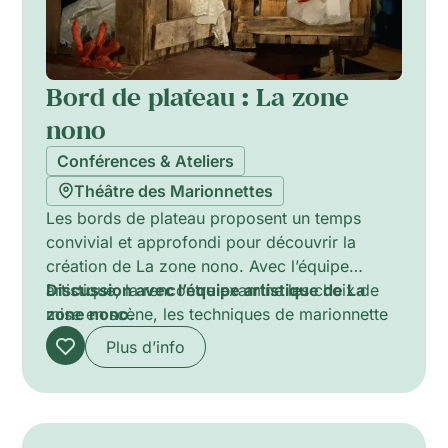
Bord de plateau : La zone
nono
Conférences & Ateliers
Théâtre des Marionnettes
Les bords de plateau proposent un temps
convivial et approfondi pour découvrir la
création de La zone nono. Avec l’équipe
artistique, la rencontre examine les choix de
Discussion avec l’équipe artistique de La
mise en scène, les techniques de marionnette
zone nono.
et les enjeux techniques propres à cet art. Le
Plus d’info
public est invité à comprendre les décisions
dramaturgiques et les solutions pratiques
mises en œuvre lors des répétitions et
spectacles, et à poser des questions.