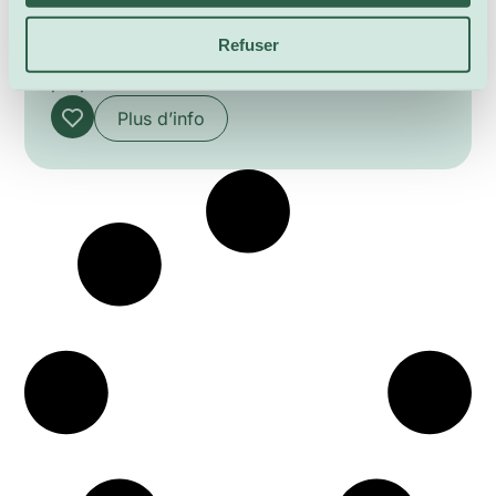
Pierre et le loup, dans un arrangement pour
Refuser
quintette à vents signé J. Linckelmann, est
proposé ici dans une version de l’Orchestre de
la Suisse Romande. Ce conte musical joue sur
Plus d’info
la caractérisation instrumentale et la narration:
Marion Fontana assure le récit pendant que
Sarah Rumer (flûte), Simon Sommerhalder
(hautbois), Benoît Willmann (clarinette), Luis
Marquez Teruel (basson) et Clément
Charpentier-Leroy (cor) restituent les motifs de
Prokofiev avec expressivité.