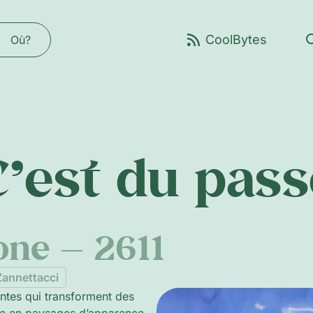
Où?
C’est du pass
ne — 2611
Zannettacci
ntes qui transforment des