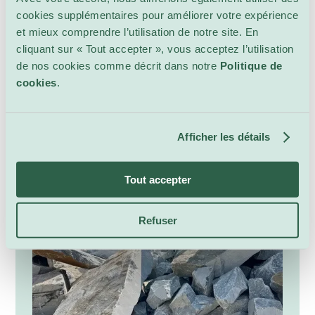
passage et de transformation, où les sons de
cookies supplémentaires pour améliorer votre expérience
Plus d’info
la terre dialoguent avec des voix humaines et
et mieux comprendre l’utilisation de notre site. En
des résonances instrumentales. Le projet
cliquant sur « Tout accepter », vous acceptez l’utilisation
comprend une performance sonore et des
de nos cookies comme décrit dans notre
Politique de
interventions vocales en collaboration avec
cookies
.
Varoujan Chetirian (composition sonore),
18 septembre – 25 octobre
Antoine Läng (voix et instrument) et Yvonne
Harder (voix), explorant relations matérielles
Afficher les détails
et temporelles.
Tout accepter
Refuser