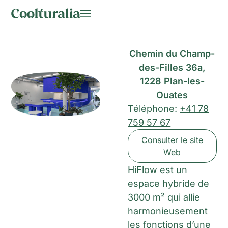
Chemin du Champ-
des-Filles 36a,
1228 Plan-les-
Ouates
Téléphone:
+41 78
759 57 67
Consulter le site
Web
HiFlow est un
espace hybride de
3000 m² qui allie
harmonieusement
les fonctions d’une