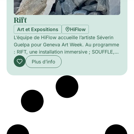
Rift
Art et Expositions
HiFlow
L’équipe de HiFlow accueille l’artiste Séverin
Guelpa pour Geneva Art Week. Au programme
: RIFT, une installation immersive ; SOUFFLE,
une performance sonore ; et un dîner
Plus d’info
exploratoire. Séverin Guelpa présente une
vaste installation dans Hub.i3 qui entraîne le
public dans un crépuscule sonore et tellurique,
un espace où les frontières entre le minéral et
l’humain deviennent poreuses. Pierres, voix,
souffles et instruments convergent dans une
vibration partagée, comme les éléments d’un
même organisme en mouvement.