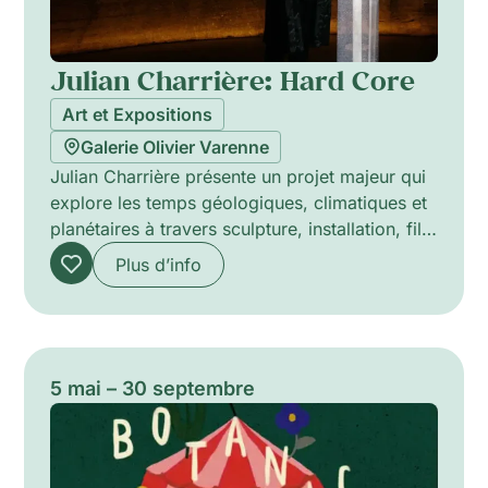
Julian Charrière: Hard Core
Art et Expositions
Galerie Olivier Varenne
Julian Charrière présente un projet majeur qui
explore les temps géologiques, climatiques et
planétaires à travers sculpture, installation, film
et photographie. Utilisant pierre, glace,
Plus d’info
charbon, lave, métaux et matières fossiles
comme matériau et sujet, ses œuvres
interrogent les histoires imbriquées de la
nature, de l’extraction, de l’industrie et du
mythe. Charrière comprime les durées
5 mai – 30 septembre
profondes en processus sculpturaux :
carottage de roches glaciaires réparées par
des métaux précieux, transformation