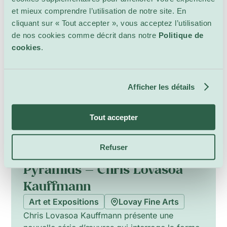
matériaux naturels avec une mémoire intime
et mieux comprendre l’utilisation de notre site. En
marquée par la guerre civile guatémaltèque.
cliquant sur « Tout accepter », vous acceptez l’utilisation
Les œuvres poétiques et réparatrices de
3 juillet – 5 septembre
de nos cookies comme décrit dans notre
Politique de
l’artiste explorent le lien entre tradition textile,
cookies
.
résilience et action humanitaire.
Afficher les détails
Tout accepter
Refuser
Pyramids — Chris Lovasoa
Kauffmann
Art et Expositions
Lovay Fine Arts
Chris Lovasoa Kauffmann présente une