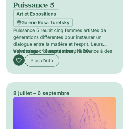
Puissance 5
Art et Expositions
Galerie Rosa Turetsky
Puissance 5 réunit cinq femmes artistes de
générations différentes pour instaurer un
dialogue entre la matière et l’esprit. Leurs
trajectoires croisées donnent naissance à des
Vernissage : 16 septembre, 16:00
œuvres où la gravité, le métal, le crayon et
Plus d’info
des références cosmiques deviennent des
motifs récurrents. L’exposition présente des
pièces en métal, au crayon et en techniques
mixtes qui mêlent présence tactile et retenue
poétique pour interroger la matérialité, la
8 juillet – 6 septembre
perception et la force continue de la création
féminine.