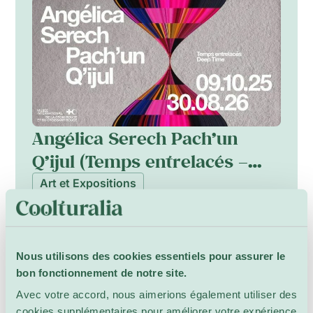
éphémères pour interroger textures, théâtralité
et perception. Un programme parallèle
propose des ateliers mensuels de peinture
acrylique.
Angélica Serech Pach’un
Q’ijul (Temps entrelacés –
Deep Time)
Art et Expositions
Musée de la Croix-Rouge
Le Musée international de la Croix-Rouge et du
Croissant-Rouge présente la première
exposition personnelle en Europe de l’artiste
Nous utilisons des cookies essentiels pour assurer le
Maya Kaqchikel Angélica Serech. Intitulée
bon fonctionnement de notre site.
Plus d’info
Pach’un Q’ijul (Temps entrelacés – Deep Time),
Avec votre accord, nous aimerions également utiliser des
l’exposition relie gestes ancestraux et
cookies supplémentaires pour améliorer votre expérience