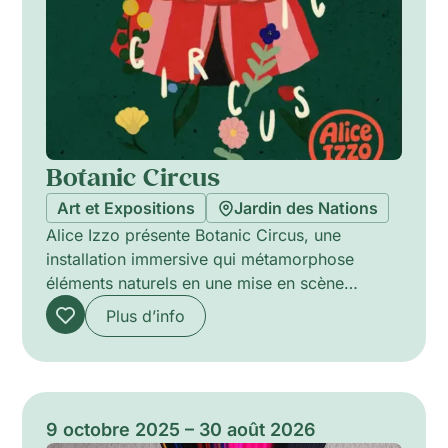
mécanique de formations anciennes et mise en
image de paysages marqués par l’extraction.
Botanic Circus
Art et Expositions
Jardin des Nations
Alice Izzo présente Botanic Circus, une
installation immersive qui métamorphose
éléments naturels en une mise en scène
poétique. Par des formes sculpturales in situ,
Plus d’info
des assemblages colorés de fleurs, plantes et
fruits deviennent protagonistes et invitent à la
déambulation lente, à l’observation attentive et
à l’interaction tactile. L’œuvre mêle installation,
surfaces peintes et assemblages botaniques
9 octobre 2025 – 30 août 2026