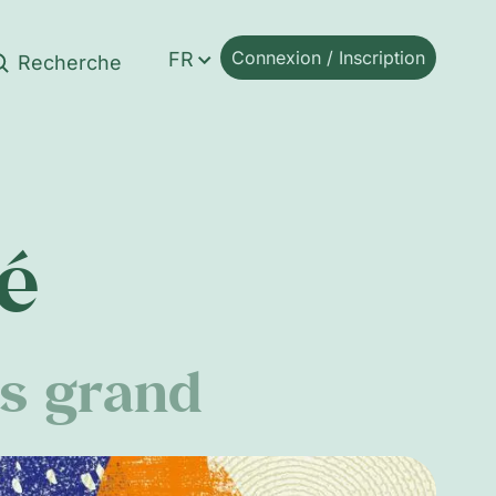
Connexion / Inscription
FR
é
s grand