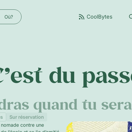
Où?
C’est du pass
ras quand tu sera
es
Sur réservation
ie nomade contre une