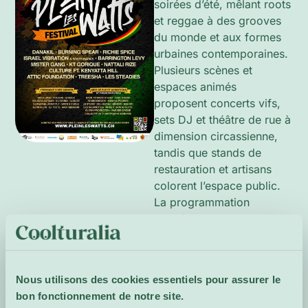
soirées d’été, mêlant roots
et reggae à des grooves
du monde et aux formes
urbaines contemporaines.
Plusieurs scènes et
espaces animés
proposent concerts vifs,
sets DJ et théâtre de rue à
dimension circassienne,
tandis que stands de
restauration et artisans
colorent l’espace public.
La programmation
privilégie les rythmes
collectifs et l’expression
artisanale, offrant une
atmosphère chaleureuse
Nous utilisons des cookies essentiels pour assurer le
propice au mouvement et
bon fonctionnement de notre site.
à la découverte partagée.