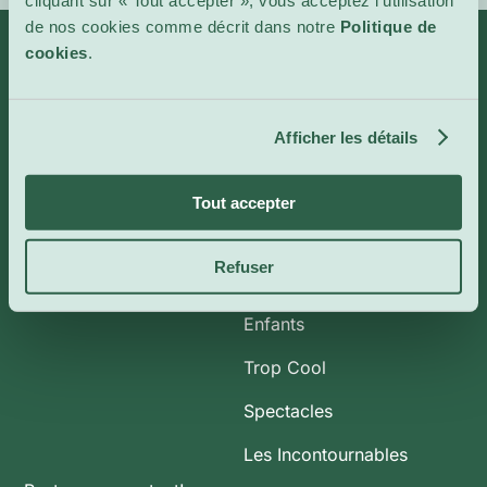
cliquant sur « Tout accepter », vous acceptez l’utilisation
de nos cookies comme décrit dans notre
Politique de
cookies
.
Infos
Catégories
Afficher les détails
À propos de nous
Art et Expositions
CoolBytes
Plein Air
Tout accepter
Contact
Cinéma Indépendant
Refuser
Conférences & Ateliers
Enfants
Trop Cool
Spectacles
Les Incontournables