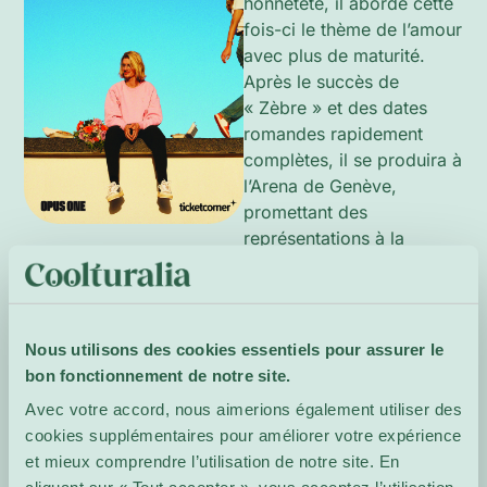
honnêteté, il aborde cette
fois-ci le thème de l’amour
avec plus de maturité.
Après le succès de
« Zèbre » et des dates
romandes rapidement
complètes, il se produira à
l’Arena de Genève,
promettant des
représentations à la
hauteur de son talent et de
sa réussite.
Site de
Nous utilisons des cookies essentiels pour assurer le
l'événement
bon fonctionnement de notre site.
Avec votre accord, nous aimerions également utiliser des
cookies supplémentaires pour améliorer votre expérience
et mieux comprendre l’utilisation de notre site. En