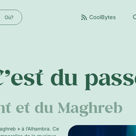
Où?
C’est du pass
ent et du Maghreb
Maghreb » à l’Alhambra. Ce