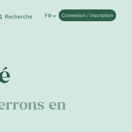
Connexion / Inscription
FR
é
errons en