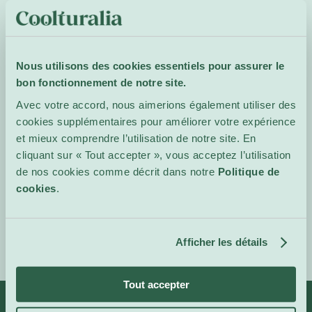
et envolées virtuoses. Ce
concert est à la fois une
expérience musicale
émouvante et un appel à
Nous utilisons des cookies essentiels pour assurer le
la solidarité, faisant de la
bon fonctionnement de notre site.
musique un acte fort au
Avec votre accord, nous aimerions également utiliser des
service de ceux dont la
cookies supplémentaires pour améliorer votre expérience
voix se fait trop rarement
et mieux comprendre l’utilisation de notre site. En
entendre.
cliquant sur « Tout accepter », vous acceptez l’utilisation
de nos cookies comme décrit dans notre
Politique de
Site de
cookies
.
l'événement
Afficher les détails
Tout accepter