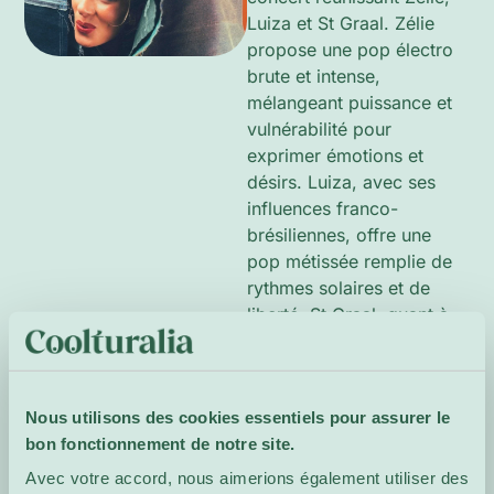
Luiza et St Graal. Zélie
propose une pop électro
brute et intense,
mélangeant puissance et
vulnérabilité pour
exprimer émotions et
désirs. Luiza, avec ses
influences franco-
brésiliennes, offre une
pop métissée remplie de
rythmes solaires et de
liberté. St Graal, quant à
lui, chante des amours
modernes avec des
mélodies entraînantes et
Nous utilisons des cookies essentiels pour assurer le
une sincérité touchante.
bon fonctionnement de notre site.
Site de
Avec votre accord, nous aimerions également utiliser des