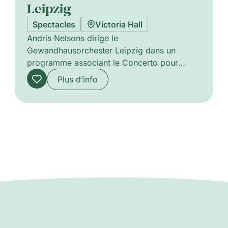
Leipzig
Spectacles
Victoria Hall
Andris Nelsons dirige le
Gewandhausorchester Leipzig dans un
programme associant le Concerto pour
violoncelle de Dvořák et la Symphonie n°1
Plus d’info
de Brahms. Le soliste Gautier Capuçon
sculpte les lignes lyriques de Dvořák par un
phrasé chaleureux et sonore tandis que
l’orchestre offre un soutien ample et
chatoyant. Le sens du tempo de Nelsons et
les textures riches des cordes passent de
l’intimité au drame romantique expansif,
entraînant l’auditeur dans un voyage musical
concentré et chargé d’émotion.