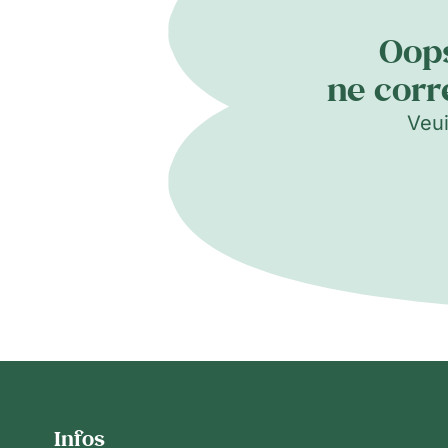
Oops
ne corr
Veui
Infos