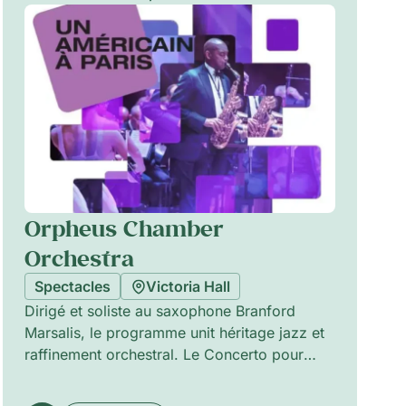
Orpheus Chamber
Orchestra
Spectacles
Victoria Hall
Dirigé et soliste au saxophone Branford
Marsalis, le programme unit héritage jazz et
raffinement orchestral. Le Concerto pour
saxophone de Jeff Beal — commandé pour
l’ensemble — met en lumière des lignes