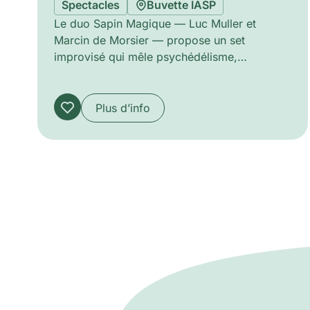
Spectacles
Buvette IASP
Le duo Sapin Magique — Luc Muller et
Marcin de Morsier — propose un set
improvisé qui mêle psychédélisme,
shamanisme et régression, visant à réaligner
la perception et retrouver une musique
première. Instruments ethniques, électriques
Plus d’info
et électroniques — parfois défaillants —
côtoient jouets et objets de récupération,
générant des comptines hypnotiques et des
accents New Age abrupts. La soirée
accueille également kokhlias (Olga
Kokcharova) et loulan (Antoine Läng), offrant
un rituel sonore collectif empreint de beauté
brute.