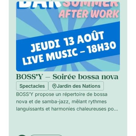
BOSS’Y — Soirée bossa nova
Spectacles
Jardin des Nations
BOSS’Y propose un répertoire de bossa
nova et de samba-jazz, mêlant rythmes
languissants et harmonies chaleureuses pour
évoquer une ambiance estivale et détendue.
Les interprétations vocales nuancées et la
complicité de l’ensemble créent des grooves