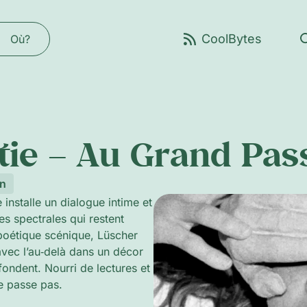
Où?
âtie – Au Grand Pa
on
installe un dialogue intime et
es spectrales qui restent
poétique scénique, Lüscher
avec l’au‑delà dans un décor
nfondent. Nourri de lectures et
ne passe pas.