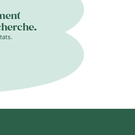
ement
cherche.
tats.