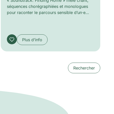
« Soundtrack: Finding Home » mêle chant,
séquences chorégraphiées et monologues
pour raconter le parcours sensible d’un·e
arrivé·e à Genève. Interprété par un collectif
d’artistes professionnels et amateurs, le
spectacle explore le doute, la joie et la quête
d’appartenance à travers textures vocales
Plus d’info
intimes et tableaux dansés. La ville y prend
la parole, tantôt hostile, tantôt protectrice,
tandis que lumières et paysage sonore
sculptent des atmosphères mouvantes, de la
désorientation à la construction de liens.
Rechercher