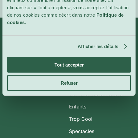
et mieux comprendre l’utilisation de notre site. En
cliquant sur « Tout accepter », vous acceptez l’utilisation
de nos cookies comme décrit dans notre
Politique de
cookies
.
Infos
Catégories
Afficher les détails
À propos de nous
Art et Expositions
Tout accepter
CoolBytes
Plein Air
Contact
Cinéma Indépendant
Refuser
Conférences & Ateliers
Enfants
Trop Cool
Spectacles