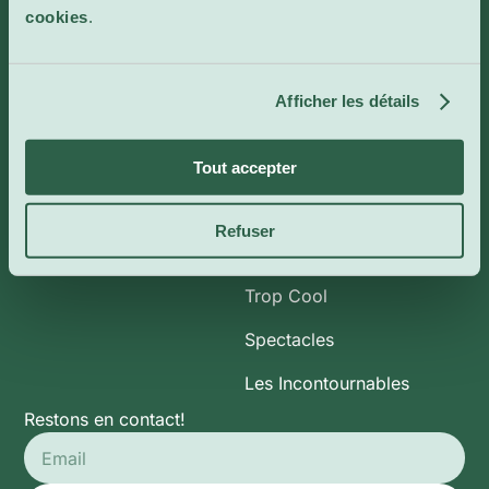
cookies
.
Infos
Catégories
À propos de nous
Art et Expositions
Afficher les détails
CoolBytes
Plein Air
Contact
Cinéma Indépendant
Tout accepter
Conférences & Ateliers
Refuser
Enfants
Trop Cool
Spectacles
Les Incontournables
Restons en contact!