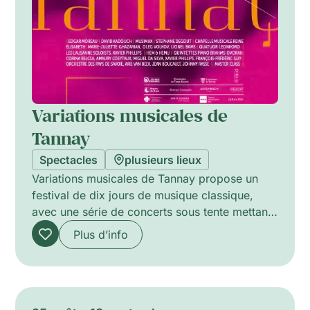
Variations musicales de
Tannay
Spectacles
plusieurs lieux
Variations musicales de Tannay propose un
festival de dix jours de musique classique,
avec une série de concerts sous tente mettant
en lumière solistes invités, ensembles de
Plus d’info
chambre, projets orchestraux et une offre
destinée aux familles. La programmation va du
récital intime à la formation orchestrale, avec
un concert familial gratuit spécialement pensé