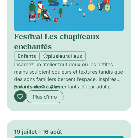
Festival Les chapiteaux
enchantés
Enfants
plusieurs lieux
Incarnez un atelier tout doux où les petites
mains sculptent couleurs et textures tandis que
des sons familiers bercent l’espace. Inspirés
par des œuvres, les enfants et leur adulte
Enfants de 0 à 4 ans.
explorent mouvements doux, tissus et
Plus d’info
matériaux à toucher, jeux sonores et mini-
activités créatives. Peinture au doigt, tissus
colorés et petits instruments éveillent les sens.
Ce moment immersif favorise la curiosité, le
jeu sensoriel et le lien entre l’enfant et
19 juillet – 16 août