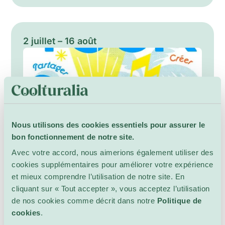
productions orchestrales et de rencontres
artistiques. Réunissant des musiciens de
renommée internationale et de jeunes talents
prometteurs, le festival offre au public un
2 juillet – 16 août
voyage musical unique à travers des siècles
de répertoire, dans un esprit de créativité,
d’excellence et de découverte. Reconnu pour
son ambiance chaleureuse et son engagement
envers la transmission artistique, Puplinge
Classique tisse des liens privilégiés entre
artistes et public, favorisant les échanges
Nous utilisons des cookies essentiels pour assurer le
culturels et rendant la musique de renommée
bon fonctionnement de notre site.
mondiale accessible à toutes les générations.
Avec votre accord, nous aimerions également utiliser des
cookies supplémentaires pour améliorer votre expérience
et mieux comprendre l’utilisation de notre site. En
cliquant sur « Tout accepter », vous acceptez l’utilisation
de nos cookies comme décrit dans notre
Politique de
cookies
.
Tour de plage 2026