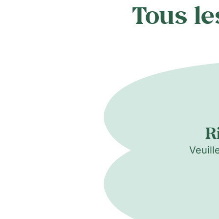
Tous le
R
Veuill