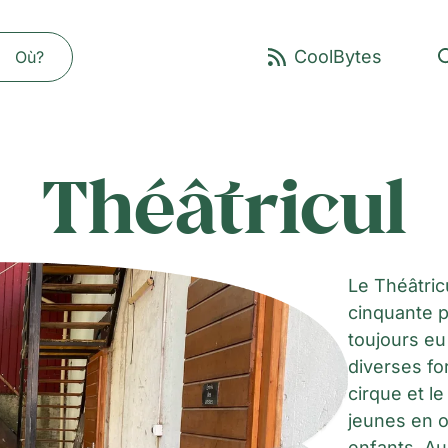
Où?
Théâtricul
Le Théâtric
cinquante p
toujours eu 
diverses for
cirque et l
jeunes en o
enfants. Auj