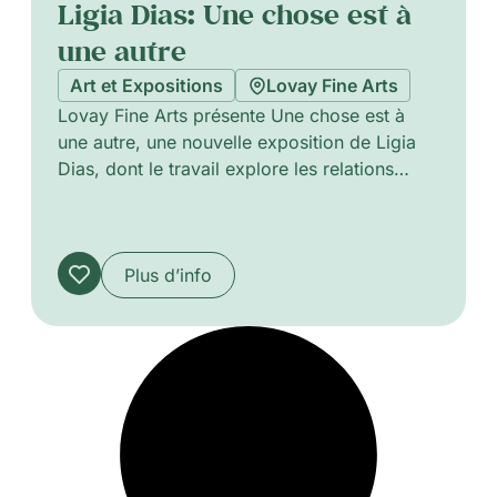
Ligia Dias: Une chose est à
une autre
Art et Expositions
Lovay Fine Arts
Lovay Fine Arts présente Une chose est à
une autre, une nouvelle exposition de Ligia
Dias, dont le travail explore les relations
subtiles entre objets, images et significations.
À travers des installations et des gestes
sculpturaux, Dias crée des chaînes visuelles
où les formes se répondent, se transforment
Plus d’info
et glissent discrètement d’un état à un autre,
invitant le spectateur à interroger la manière
dont les choses se connectent, se
chevauchent ou basculent vers de nouvelles
interprétations. Sa pratique se caractérise par
une attention raffinée à la matérialité et au
contexte, opérant dans un espace où
perception, langage et intuition se