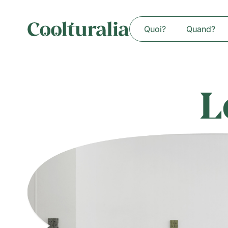
Quoi?
Quand?
L