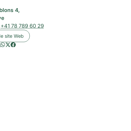
blons 4,
ve
:
+41 78 789 60 29
le site Web