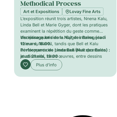
Methodical Process
Art et Expositions
Lovay Fine Arts
L’exposition réunit trois artistes, Nnena Kalu,
Linda Bell et Marie Gyger, dont les pratiques
examinent la répétition du geste comme
discipline quotidienne. Gyger interroge la
Vernissage lors de la Nuit des Bains, jeudi
valeur du travail, tandis que Bell et Kalu
12 mars, 18:00.
développent des processus plus spontanés
Performance de Linda Bell (Nuit des Bains) :
et obsessifs. Leurs œuvres, entre dessins
jeudi 21 mai, 19:00
répétitifs, accumulations d’objets et
Plus d’info
installations, montrent comment
l’accumulation façonne des images et des
narrations matérielles, invitant à réfléchir au
travail, au rituel et à la construction du sens
visuel.