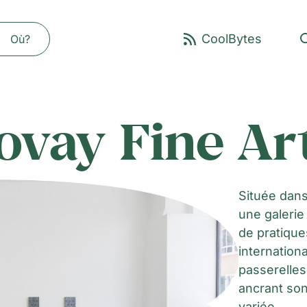
Où?
ovay Fine Ar
Située dans
une galerie
de pratiques
internation
passerelles 
ancrant son
variée.