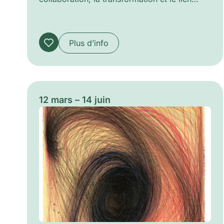
humain à travers des créations interactives
en constante évolution. Alliant engagement
politique et imagination poétique, Medalla
Plus d’info
explore les thèmes de l’identité, de la
migration, de l’écologie, de la mémoire et de
l’expérience collective, laissant une
empreinte indélébile sur l’art contemporain.
Cette exposition offre l’opportunité de
12 mars – 14 juin
découvrir l’œuvre de l’un des artistes les plus
visionnaires et expérimentaux du XXe siècle,
dont la pratique, à la fois ludique et
profonde, continue d’inspirer de nouvelles
générations d’artistes et de spectateurs.