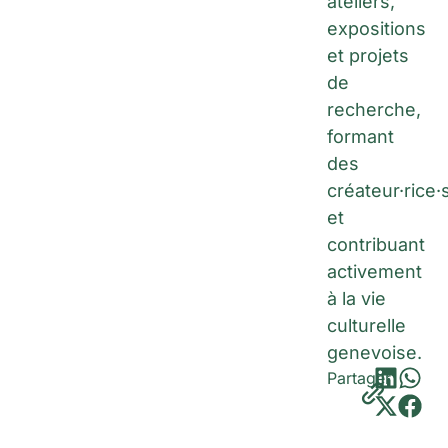
ateliers,
expositions
et projets
de
recherche,
formant
des
créateur·rice·
et
contribuant
activement
à la vie
culturelle
genevoise.
Partager