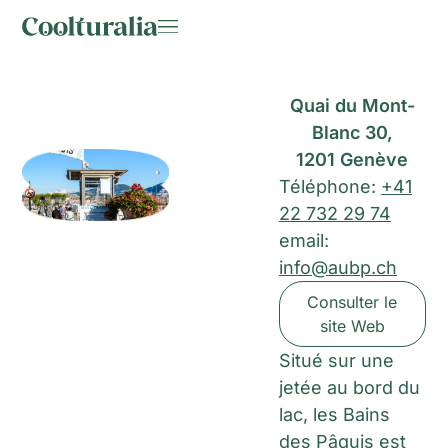
Quai du Mont-
Blanc 30,
1201 Genève
Téléphone:
+41
22 732 29 74
email:
info@aubp.ch
Consulter le
site Web
Situé sur une
jetée au bord du
lac, les Bains
des Pâquis est