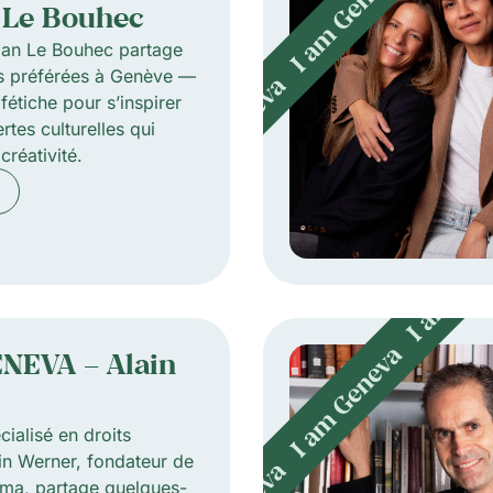
 Le Bouhec
rian Le Bouhec partage
s préférées à Genève —
fétiche pour s’inspirer
tes culturelles qui
créativité.
ENEVA – Alain
r
cialisé en droits
in Werner, fondateur de
ima, partage quelques-