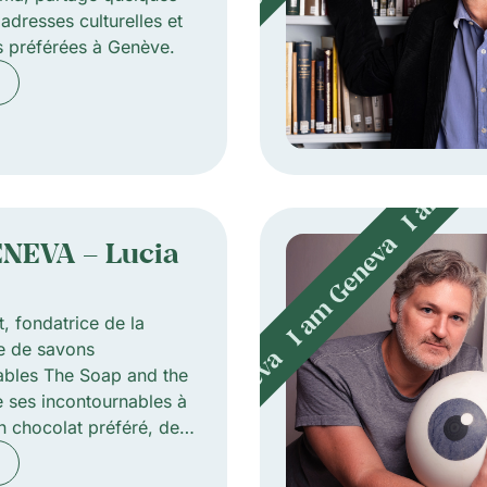
adresses culturelles et
s préférées à Genève.
ENEVA – Lucia
, fondatrice de la
e de savons
bles The Soap and the
e ses incontournables à
n chocolat préféré, des
 de la ville, et
culturel qu’elle ne