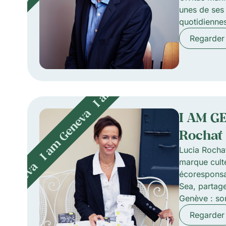
unes de ses 
quotidienne
Regarder
I AM G
Rochat
Lucia Rochat
marque cult
écoresponsa
Sea, partag
Genève : so
lieux secrets
Regarder
l’événement 