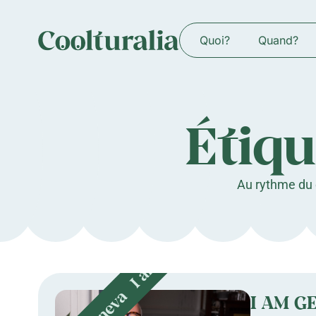
Quoi?
Quand?
Étiqu
Au rythme du c
I AM G