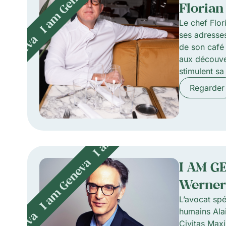
Florian
Le chef Flo
ses adresse
de son café 
aux découver
stimulent sa 
Regarder
I AM G
Werne
L’avocat spé
humains Ala
Civitas Max