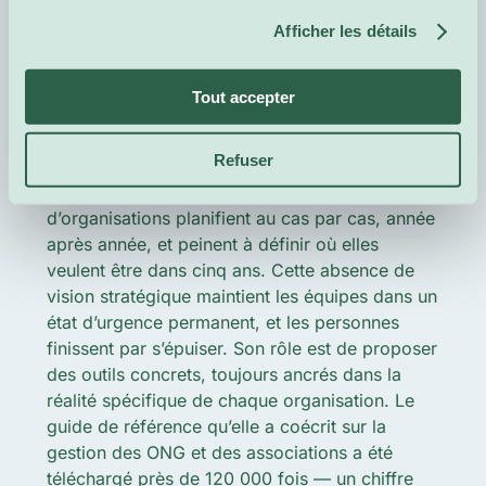
consiste en une répartition claire des rôles et
Afficher les détails
des responsabilités entre les membres du
comité, les bénévoles et le personnel rémunéré.
Sans cela, la prise de décision s’enlise, les
Tout accepter
tensions s’accumulent et les personnes de
bonne volonté finissent par s’épuiser. L’autre
Refuser
obstacle majeur qui revient sans cesse est
la
difficulté
à penser à long terme. Trop
d’organisations planifient au cas par cas, année
après année, et peinent à définir où elles
veulent être dans cinq ans. Cette absence de
vision stratégique maintient les équipes dans un
état d’urgence permanent, et les personnes
finissent par s’épuiser. Son rôle est de proposer
des outils concrets, toujours ancrés dans la
réalité spécifique de chaque organisation. Le
guide de référence qu’elle a coécrit sur la
gestion des ONG et des associations a été
téléchargé près de 120 000 fois — un chiffre