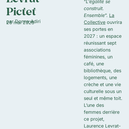
“
L’égalité se
Pictet
construit.
Ensemble
”.
La
par Donna Adiri
Collective
ouvrira
26 mai 2026
ses portes en
2027 : un espace
réunissant sept
associations
féminines, un
café, une
bibliothèque, des
logements, une
crèche et une vie
culturelle sous un
seul et même toit.
L’une des
femmes derrière
ce projet,
Laurence Levrat-