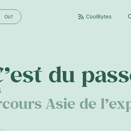
Où?
C’est du pass
5
rcours Asie de l’ex