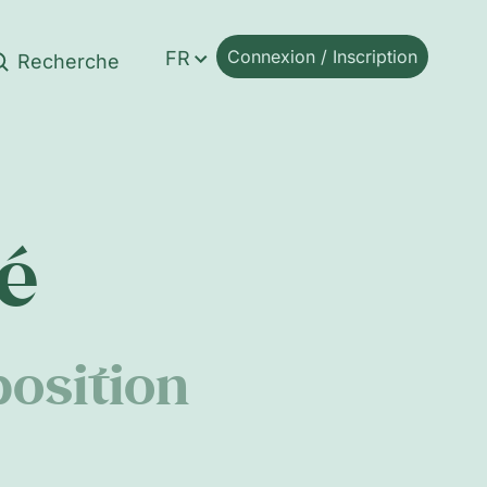
Connexion / Inscription
FR
é
position