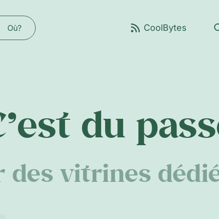
Où?
C’est du pass
r des vitrines dédi