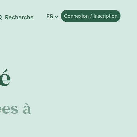
Connexion / Inscription
FR
é
ées à