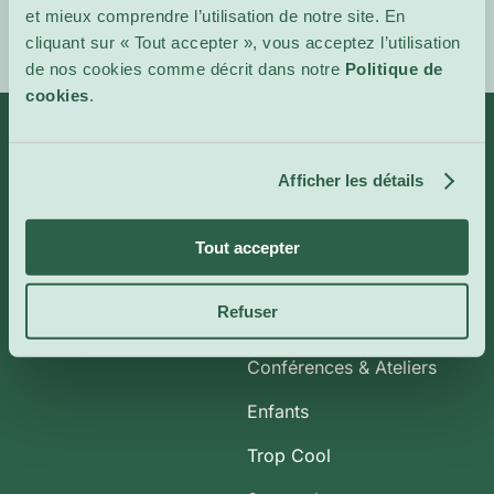
et mieux comprendre l’utilisation de notre site. En
cliquant sur « Tout accepter », vous acceptez l’utilisation
de nos cookies comme décrit dans notre
Politique de
cookies
.
Infos
Catégories
Afficher les détails
À propos de nous
Art et Expositions
Tout accepter
CoolBytes
Plein Air
Refuser
Contact
Cinéma Indépendant
Conférences & Ateliers
Enfants
Trop Cool