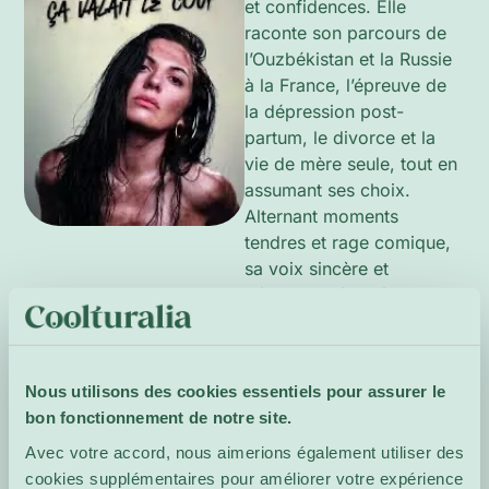
et confidences. Elle
raconte son parcours de
l’Ouzbékistan et la Russie
à la France, l’épreuve de
la dépression post-
partum, le divorce et la
vie de mère seule, tout en
assumant ses choix.
Alternant moments
tendres et rage comique,
sa voix sincère et
décomplexée crée une
scène à la fois intime et
énergique, où liberté et
résilience s’imposent.
Nous utilisons des cookies essentiels pour assurer le
bon fonctionnement de notre site.
Site de
Avec votre accord, nous aimerions également utiliser des
l'événement
cookies supplémentaires pour améliorer votre expérience