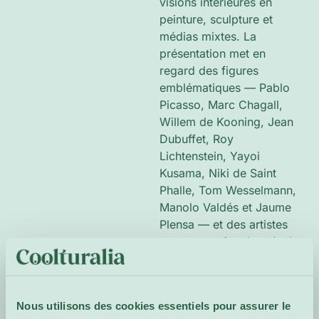
visions intérieures en
peinture, sculpture et
médias mixtes. La
présentation met en
regard des figures
emblématiques — Pablo
Picasso, Marc Chagall,
Willem de Kooning, Jean
Dubuffet, Roy
Lichtenstein, Yayoi
Kusama, Niki de Saint
Phalle, Tom Wesselmann,
Manolo Valdés et Jaume
Plensa — et des artistes
contemporains dont Andy
Denzler, Fred Eerdekens
et Feng Xiao‑Min. Des
pièces réalisées pour
Nous utilisons des cookies essentiels pour assurer le
l’occasion instaurent un