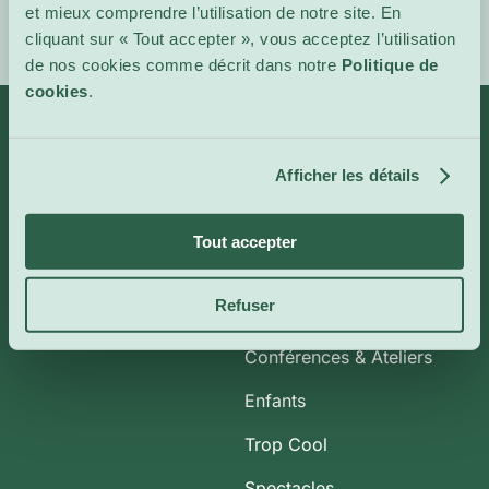
et mieux comprendre l’utilisation de notre site. En
cliquant sur « Tout accepter », vous acceptez l’utilisation
de nos cookies comme décrit dans notre
Politique de
cookies
.
Infos
Catégories
Afficher les détails
À propos de nous
Art et Expositions
Tout accepter
CoolBytes
Plein Air
Refuser
Contact
Cinéma Indépendant
Conférences & Ateliers
Enfants
Trop Cool
Spectacles