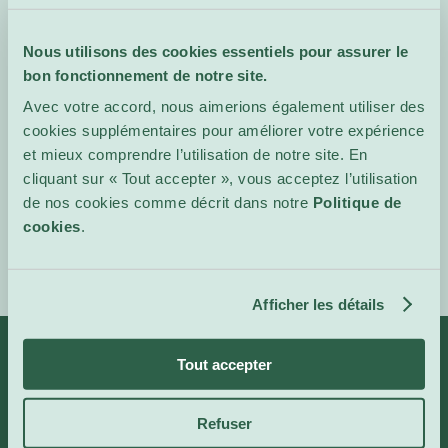
perception de l’espace et
l’identité.
Nous utilisons des cookies essentiels pour assurer le
bon fonctionnement de notre site.
Vernissage lors de la Nuit
des Bains, jeudi 12 mars,
Avec votre accord, nous aimerions également utiliser des
18:00.
cookies supplémentaires pour améliorer votre expérience
et mieux comprendre l’utilisation de notre site. En
Site de
cliquant sur « Tout accepter », vous acceptez l’utilisation
l'événement
de nos cookies comme décrit dans notre
Politique de
cookies
.
Afficher les détails
Tout accepter
Infos
Catégories
Refuser
À propos de nous
Art et Expositions