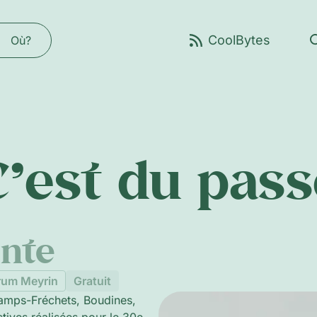
Où?
C’est du pass
ente
rum Meyrin
Gratuit
hamps-Fréchets, Boudines,