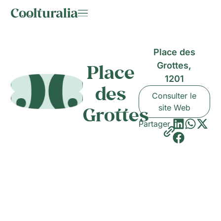
Place des
Place
Grottes,
1201
des
Consulter le
Grottes
site Web
Partager