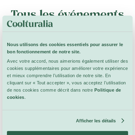
Tous les événements
dans ce lieu
Nous utilisons des cookies essentiels pour assurer le
bon fonctionnement de notre site.
Avec votre accord, nous aimerions également utiliser des
cookies supplémentaires pour améliorer votre expérience
Rien de prévu pour le moment...
et mieux comprendre l’utilisation de notre site. En
Veuillez ajuster votre recherche pour voir plus de
cliquant sur « Tout accepter », vous acceptez l’utilisation
résultats.
de nos cookies comme décrit dans notre
Politique de
cookies
.
Rechercher
Afficher les détails