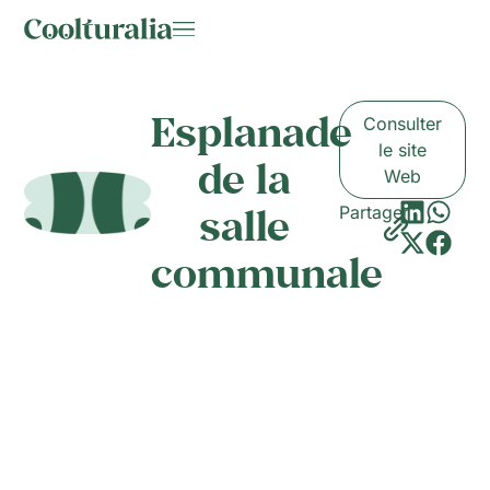
Esplanade
Consulter
le site
de la
Web
salle
Partager
communale