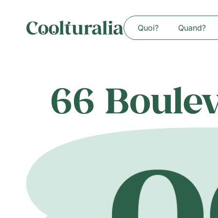
Quoi?
Quand?
66 Boulev