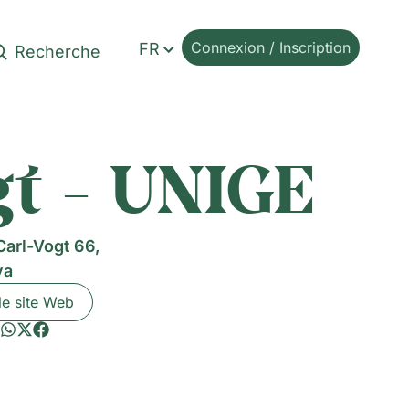
Connexion / Inscription
FR
gt - UNIGE
Carl-Vogt 66,
va
le site Web