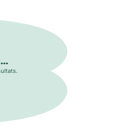
..
ultats.