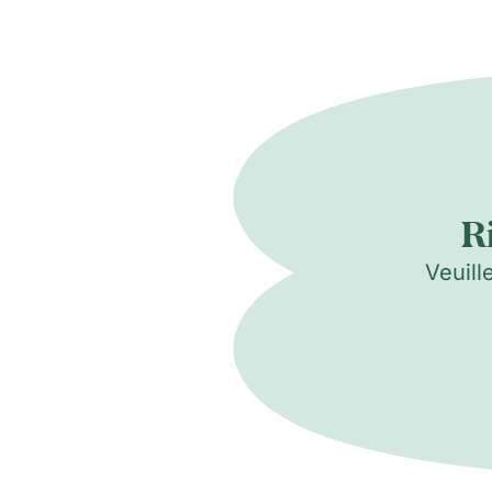
R
Veuill