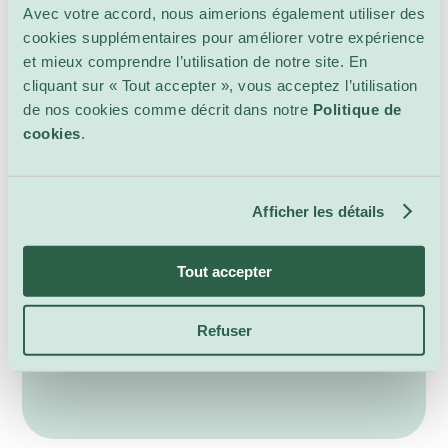
Avec votre accord, nous aimerions également utiliser des
000 objets, comprenant des artefacts, des
cookies supplémentaires pour améliorer votre expérience
textiles et des œuvres d’art qui témoignent des
et mieux comprendre l’utilisation de notre site. En
riches traditions et histoires de diverses
cliquant sur « Tout accepter », vous acceptez l’utilisation
communautés. Le musée se distingue par ses
de nos cookies comme décrit dans notre
Politique de
expositions interactives et immersives,
cookies
.
engageant les visiteurs sur des questions
contemporaines liées à la culture et à l’identité.
Le saviez-vous ?
L’application e-MEG agit
comme un double numérique de l’exposition
Afficher les détails
permanente, offrant un audioguide, des
descriptions détaillées et des photographies
Tout accepter
de tous les objets exposés.
Plus d’info
Refuser